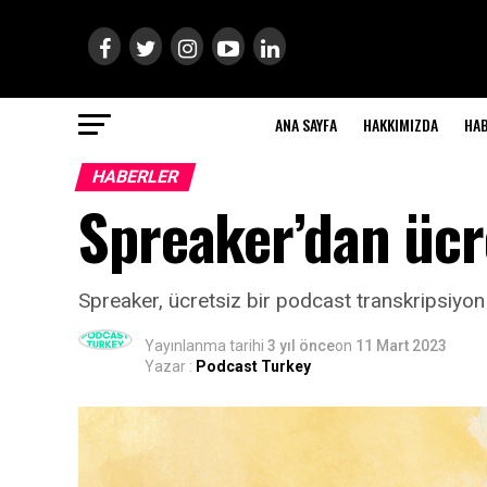
ANA SAYFA
HAKKIMIZDA
HA
HABERLER
Spreaker’dan ücre
Spreaker, ücretsiz bir podcast transkripsiyon 
Yayınlanma tarihi
3 yıl önce
on
11 Mart 2023
Yazar :
Podcast Turkey