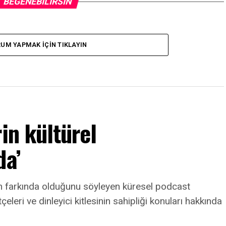
BEĞENEBILIRSIN
UM YAPMAK IÇIN TIKLAYIN
in kültürel
da’
nin farkında olduğunu söyleyen küresel podcast
leri ve dinleyici kitlesinin sahipliği konuları hakkında