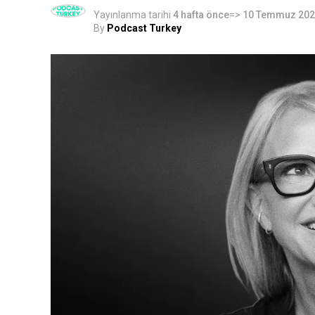
Yayınlanma tarihi
4 hafta önce
=>
10 Temmuz 20
By
Podcast Turkey