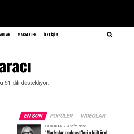
NAKLAR
MAKALELER
İLETIŞIM
aracı
 61 dili destekliyor.
EN SON
POPÜLER
VIDEOLAR
HABERLER
4 hafta önce
‘Markalar podcast’lerin kültürel