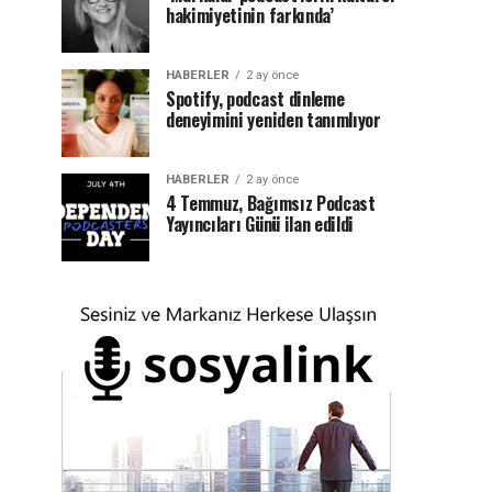
hakimiyetinin farkında’
HABERLER
2 ay önce
Spotify, podcast dinleme
deneyimini yeniden tanımlıyor
HABERLER
2 ay önce
4 Temmuz, Bağımsız Podcast
Yayıncıları Günü ilan edildi