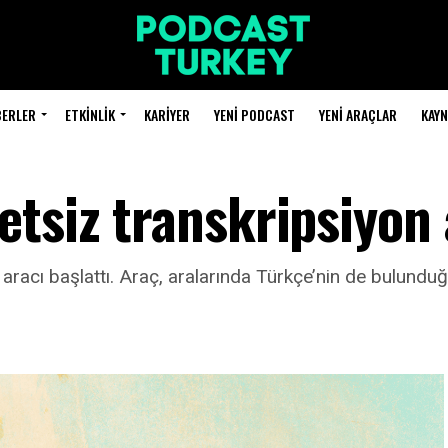
BERLER
ETKINLIK
KARIYER
YENI PODCAST
YENI ARAÇLAR
KAY
tsiz transkripsiyon 
aracı başlattı. Araç, aralarında Türkçe’nin de bulunduğu